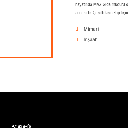
hayatında MAZ Gıda müdürü olm
annesidir. Çeşitli kişisel geliş
Mimari
İnşaat
Anasayfa