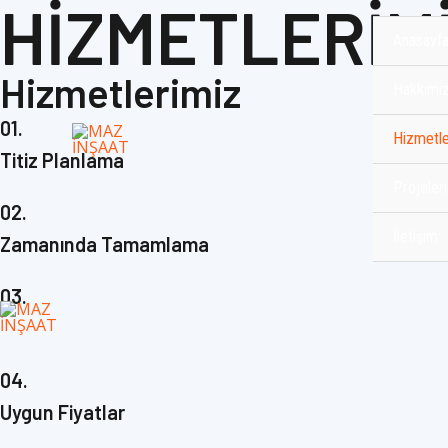
HİZMETLERİM
İçeriğe
atla
Anasayf
Hizmetlerimiz
Hakkımı
01.
Hizmetle
Titiz Planlama
Projeler
02.
İletişim
Zamanında Tamamlama
03.
04.
Uygun Fiyatlar