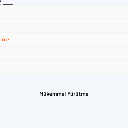
İZ
a
zda
rimiz
imiz
Mükemmel Yürütme